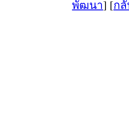
พัฒนา
] [
กลั