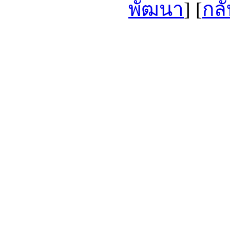
พัฒนา
] [
กลั