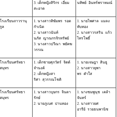
3. เด็กหญิงสิริกร เอี่ยม
นทิพย์ อินทร์พราหมณ์
สะอาด
โรงเรียนถาวรานุ
1. นางสาวทิฆัมพร รอด
1. นายไพศาล แมลง
กูล
กำเนิด
ทับทอง
2. นางสาวนันท์
2. นางสาวรสริน แก้ว
นภัส ญาณกรจิรทรัพย์
ไทรโพธิ์
3. นางสาวปวีณา พยัคฆ
วรรณ
โรงเรียนศรัทธา
1. เด็กชายศุภวัตร์ จิตต์
1. นายเจษฎา สินธู
สมุทร
จำนงค์
2. นางสาวยุพา
2. เด็กหญิงสา
พร คำใส
ริศา สุวรรณโชติ
โรงเรียนศรัทธา
1. นางสาวบุษกร จินดา
1. นางชมพูนุช เคล้า
สมุทร
รักษ์
จันทร์
2. นายภูเบศ ปานทอง
2. นางสาวยศ
อารีย์ รวยธนพานิช