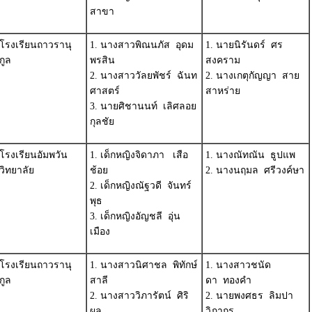
สาขา
โรงเรียนถาวรานุ
1. นางสาวพิณนภัส อุดม
1. นายนิรันดร์ ศร
กูล
พรสิน
สงคราม
2. นางสาววัลยพัชร์ ฉันท
2. นางเกตุกัญญา สาย
ศาสตร์
สาหร่าย
3. นายศิชานนท์ เลิศลอย
กุลชัย
โรงเรียนอัมพวัน
1. เด็กหญิงจิดาภา เสือ
1. นางณัทณัน ธูปแพ
วิทยาลัย
ช้อย
2. นางนฤมล ศรีวงค์ษา
2. เด็กหญิงณัฐวดี จันทร์
พุธ
3. เด็กหญิงอัญชลี อุ่น
เมือง
โรงเรียนถาวรานุ
1. นางสาวนิศาชล พิทักษ์
1. นางสาวชนัด
กูล
สาลี
ดา ทองคำ
2. นางสาววิภารัตน์ ศิริ
2. นายพงศธร ลิมปา
ผล
วิภากร