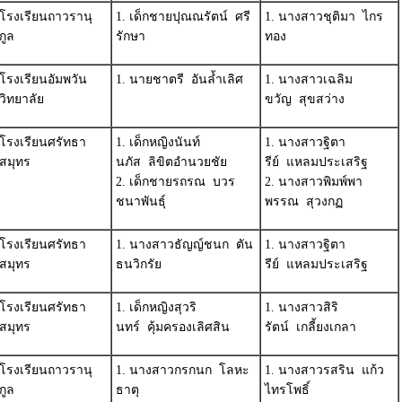
โรงเรียนถาวรานุ
1. เด็กชายปุณณรัตน์ ศรี
1. นางสาวชุติมา ไกร
กูล
รักษา
ทอง
โรงเรียนอัมพวัน
1. นายชาตรี อันล้ำเลิศ
1. นางสาวเฉลิม
วิทยาลัย
ขวัญ สุขสว่าง
โรงเรียนศรัทธา
1. เด็กหญิงนันท์
1. นางสาวฐิตา
สมุทร
นภัส ลิขิตอำนวยชัย
รีย์ แหลมประเสริฐ
2. เด็กชายรถรณ บวร
2. นางสาวพิมพ์พา
ชนาพันธุ์
พรรณ สุวงกฏ
โรงเรียนศรัทธา
1. นางสาวธัญญ์ชนก ตัน
1. นางสาวฐิตา
สมุทร
ธนวิกรัย
รีย์ แหลมประเสริฐ
โรงเรียนศรัทธา
1. เด็กหญิงสุวริ
1. นางสาวสิริ
สมุทร
นทร์ คุ้มครองเลิศสิน
รัตน์ เกลี้ยงเกลา
โรงเรียนถาวรานุ
1. นางสาวกรกนก โลหะ
1. นางสาวรสริน แก้ว
กูล
ธาตุ
ไทรโพธิ์