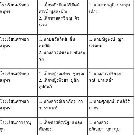
โรงเรียนศรัทธา
1. เด็กหญิงปัณณ์วิปัศย์
1. นายยุทธภูมิ ประทุม
สมุทร
ศรณ์ พูลละม้าย
เทือง
2. เด็กชายสรวิชญ ผิว
นวล
โรงเรียนศรัทธา
1. นายชวัลวิทย์ ชื่น
1. นายณัฐพงษ์ ญา
สมุทร
สมบัติ
นวัฒนะ
2. นางสาวพัชรพร ขันธะ
รัก
โรงเรียนศรัทธา
1. เด็กหญิงณภัทร ชูอรุณ
1. นางสาวปรียาภ
สมุทร
2. เด็กหญิงพีรยา มูสิก
รณ์ ปานคล้ำ
อุปถัมภ์
โรงเรียนศรัทธา
1. นางสาวณิชาภัทร ถา
1. นายศุภฤกษ์ ตันติวิริ
สมุทร
วะรานนท์
ยากร
โรงเรียนถาวรานุ
1. เด็กชายพีรณัฐ แมลง
1. นางสาว
กูล
ทับทอง
อภิญญา บุตรฉุย