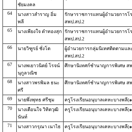
ชัยมงคล
64
นางสาวสำราญ อิ่ม
รักษาราชการแทนผู้อำนวยการโรง
พลี
สพป.สป.2
65
นางเพียงใจ ดำทองสุก
รักษาราชการแทนผู้อำนวยการโร
สพป.สป.2
66
นายวิฑูรย์ ชั่งโต
ผู้อำนวยการกลุ่มนิเทศติดตามแ
สพป.สป.2
67
นางพเยาวนิตย์ โรจน์
ศึกษานิเทศก์ชำนาญการพิเศษ สพ
นุกูลวณิช
68
นางสาวพรพิมล ธนะ
ศึกษานิเทศก์ชำนาญการพิเศษ สพ
ศรี
69
นายพึ่งพุทธ ศรีชุม
ครูโรงเรียนอนุบาลเคหะบางพลี(๑
70
นางเตือนใจ วิทิตวุฒิ
ครูโรงเรียนอนุบาลเคหะบางพลี(๑
นันท์
71
นางสาวกรุณา เนาไธ
ครูโรงเรียนอนุบาลเคหะบางพลี(๑