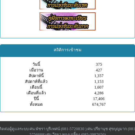
สถิติการเข้าชม
วันนี้
375
เมื่อวาน
427
สัปดาห์นี้
1,357
สัปดาห์ที่แล้ว
1,153
เดือนนี้
1,607
เดือนที่แล้ว
4,286
ปีนี้
17,406
ทั้งหมด
674,767
ติดต่อผู้ดูแลระบบ ศน.พัชรา บุรีเทศน์ (081-5720830 ) ศน.ปรียานุช ศุขบุญมาก (081
5756698) ศน.วีรยา ทองเกลี้ยง (085-3987650)