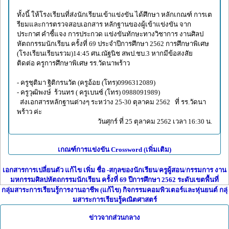
ทั้งนี้ ให้โรงเรียนที่ส่งนักเรียนเข้าแข่งขัน ได้ศึกษา หลักเกณฑ์ การเต
รียมและการตรวจสอบเอกสาร หลักฐานของผู้เข้าแข่งขัน จาก
ประกาศ คำชี้แจง การประกวด แข่งขันทักษะทางวิชาการ งานศิลป
หัตถกรรมนักเรียน ครั้งที่ 69 ประจำปีการศึกษา 2562 การศึกษาพิเศษ
(โรงเรียนเรียนรวม)14:45 ศน.ณัฐนิช สพป.ชบ.3 หากมีข้อสงสัย
ติดต่อ ครูการศึกษาพิเศษ รร.วัดนาพร้าว
- ครูชุติมา ฐิติกรนวัต (ครูอ้อย (โทร)0996312089)
- ครูวุฒิพงษ์ ร้วนทร ( ครูเบนซ์ (โทร) 0988091989)
ส่งเอกสารหลักฐานต่างๆ ระหว่าง 25-30 ตุลาคม 2562 ที่ รร.วัดนา
พร้าว ค่ะ
วันศุกร์ ที่ 25 ตุลาคม 2562 เวลา 16:30 น.
เกณฑ์การแข่งขัน Crossword (เพิ่มเติม)
เอกสารการเปลี่ยนตัว แก้ไข เพิ่ม ชื่อ -สกุลของนักเรียน/ครูผู้สอน/กรรมการ งาน
มหกรรมศิลปหัตถกรรมนักเรียน ครั้งที่ 69 ปีการศึกษา 2562 ระดับเขตพื้นที่
กลุ่มสาระการเรียนรู้การงานอาชีพ (แก้ไข)
กิจกรรมคอมพิวเตอร์และหุ่นยนต์
กลุ่
มสาระการเรียนรู้คณิตศาสตร์
ข่าวจากส่วนกลาง