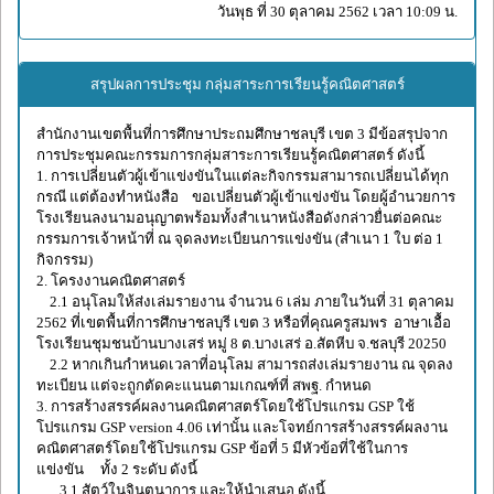
วันพุธ ที่ 30 ตุลาคม 2562 เวลา 10:09 น.
สรุปผลการประชุม กลุ่มสาระการเรียนรู้คณิตศาสตร์
สำนักงานเขตพื้นที่การศึกษาประถมศึกษาชลบุรี เขต 3 มีข้อสรุปจาก
การประชุมคณะกรรมการกลุ่มสาระการเรียนรู้คณิตศาสตร์ ดังนี้
1. การเปลี่ยนตัวผู้เข้าแข่งขันในแต่ละกิจกรรมสามารถเปลี่ยนได้ทุก
กรณี แต่ต้องทำหนังสือ ขอเปลี่ยนตัวผู้เข้าแข่งขัน โดยผู้อำนวยการ
โรงเรียนลงนามอนุญาตพร้อมทั้งสำเนาหนังสือดังกล่าวยื่นต่อคณะ
กรรมการเจ้าหน้าที่ ณ จุดลงทะเบียนการแข่งขัน (สำเนา 1 ใบ ต่อ 1
กิจกรรม)
2. โครงงานคณิตศาสตร์
2.1 อนุโลมให้ส่งเล่มรายงาน จำนวน 6 เล่ม ภายในวันที่ 31 ตุลาคม
2562 ที่เขตพื้นที่การศึกษาชลบุรี เขต 3 หรือที่คุณครูสมพร อาษาเอื้อ
โรงเรียนชุมชนบ้านบางเสร่ หมู่ 8 ต.บางเสร่ อ.สัตหีบ จ.ชลบุรี 20250
2.2 หากเกินกำหนดเวลาที่อนุโลม สามารถส่งเล่มรายงาน ณ จุดลง
ทะเบียน แต่จะถูกตัดคะแนนตามเกณฑ์ที่ สพฐ. กำหนด
3. การสร้างสรรค์ผลงานคณิตศาสตร์โดยใช้โปรแกรม GSP ใช้
โปรแกรม GSP version 4.06 เท่านั้น และโจทย์การสร้างสรรค์ผลงาน
คณิตศาสตร์โดยใช้โปรแกรม GSP ข้อที่ 5 มีหัวข้อที่ใช้ในการ
แข่งขัน ทั้ง 2 ระดับ ดังนี้
3.1 สัตว์ในจินตนาการ และให้นำเสนอ ดังนี้