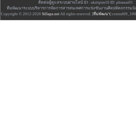
ติดต่อผู้ดูแลระบบผ่านไลน์ ID : ukritpim16 ID: phranai01
ทีมพัฒนาระบบบริหารการจัดการสารสนเทศการแข่งขันงานศิลปหัตถกรรมนั
Copyright © 2012-2026
Sillapa.net
All rights reserved. [
ทีมพัฒนา
] central69_10